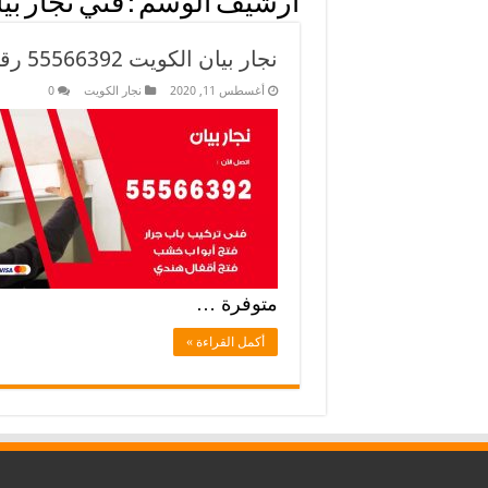
أرشيف الوسم :
فني نجار بي
نجار بيان الكويت 55566392 رقم نجار بيان فك وتركيب
أغسطس 11, 2020
نجار الكويت
0
متوفرة …
أكمل القراءة »