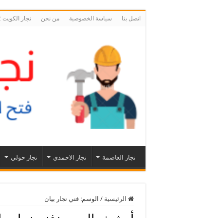
اتصل بنا
سياسة الخصوصية
من نحن
نجار الكويت 55566392 نجار فتح اقفال ابواب الكويت
نجار العاصمة
نجار الاحمدي
نجار حولي
الرئيسية
/
الوسم:
فني نجار بيان