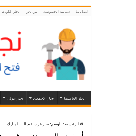
اتصل بنا
سياسة الخصوصية
من نحن
نجار الكويت 55566392 نجار فتح اقفال ابواب الكويت
نجار العاصمة
نجار الاحمدي
نجار حولي
الرئيسية
/
الوسم:
نجار غرب عبد الله المبارك