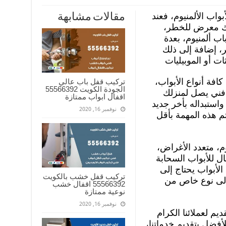
واب الألمنيوم، فعند
مقالات مشابهة
نك معرض للخطر،
ب ألمنيوم، بعدة
ر، إضافة إلى ذلك
ت أو الموبيليات
افة أنواع الأبواب،
تركيب قفل باب عالي
الجودة الكويت 55566392
 فني يصل لمنزلك
اقفال ابواب ممتازة
واستبداله بأخر جديد
نوفمبر 16, 2020
تم هذه المهمة بأقل
م، متعدد الأغراض،
ل للأبواب السحابة
 الأبواب يحتاج إلى
تركيب قفل خشب بالكويت
إلى نوع خاص من
55566392 اقفال خشب
نوعية ممتازة
نوفمبر 16, 2020
يم لعملائنا الكرام
أفضل بتقديم خدماتنا،