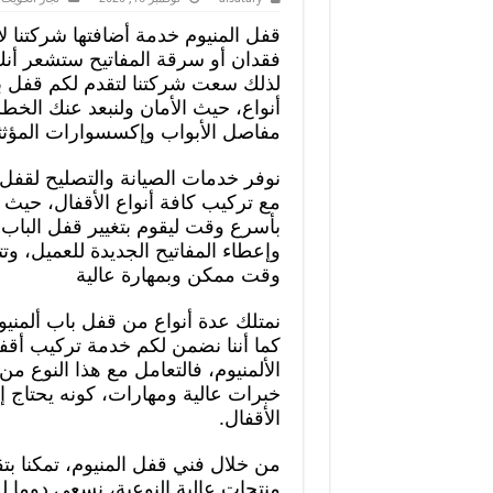
قفل المنيوم خدمة أضافتها شركتنا لأب
فقدان أو سرقة المفاتيح ستشعر أ
لذلك سعت شركتنا لتقدم لكم قفل با
أنواع، حيث الأمان ولنبعد عنك الخط
مفاصل الأبواب وإكسسوارات المؤثثا
نوفر خدمات الصيانة والتصليح لقفل ك
مع تركيب كافة أنواع الأقفال، حيث
بأسرع وقت ليقوم بتغيير قفل الباب 
وإعطاء المفاتيح الجديدة للعميل، وت
وقت ممكن وبمهارة عالية
نمتلك عدة أنواع من قفل باب ألمنيو
كما أننا نضمن لكم خدمة تركيب أقفا
الألمنيوم، فالتعامل مع هذا النوع من
خبرات عالية ومهارات، كونه يحتاج 
الأقفال.
من خلال فني قفل المنيوم، تمكنا بتقد
منتجات عالية النوعية، نسعى دوما لل