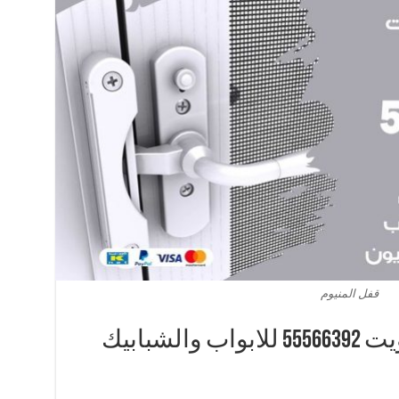
قفل المنيوم
تركيب قفل المنيوم الكويت 55566392 للابواب والشبابيك