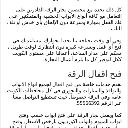
كل ذلك تجده مع مختصين نجار الرقة القادرين على
التعامل مع كافة أنواع الأبواب الخشبية والمتمكنين على
فك القفل بمهارة وسرعة دون الإلحاق بأي خدش أو تلف
للباب
وفي أي وقت تحتاجه بنا تجدنا بجوارك لمساعدتك في
فتح أي قفل وبسرعة كبيرة دون انتظارك لوقت طويل ،
معكم على مدار الساعة، أعمالنا على مستوى الكويت
ككل لتوفير كل ما يلزم أعمال النجارة.
فتح اقفال الرقة
نقدم خدمات خاصة من
فتح اقفال
لجميع انواع الابواب
والنوافذ والسيارات والتجوري في كل محافظات الكويت
عامة وفي الرقة خصوصاً, حيث تستطيع التواصل معنا
عبر الرقم 55566392.
كما ويعمل نجار الرقة على فتح ابواب خشب وفتح
ابواب المنيوم وابواب اكورديون بارخص الاسعار, وفتح
بيبان حديد واقفال حديثة ويدوية وفتح ابواب سيارات 24