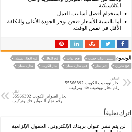
الكلاسيكية.
استخدام أفضل أساليب العمل.
أما بالنسبة للأسعار فنحن نوفر الجودة الأعلى والتكلفة
الأقل في نفس الوقت.
الوسوم
تلبيس ابواب خشب
فتح ابواب
فتح اقفال
فتح اقفال دسمان
فتح تجوري
فني نجار
فني نجار دسمان
نجار الكويت
نجار دسمان
السابق
نجار نويصيب الكويت 55566392
رقم نجار نويصيب فك وتركيب
التالي
نجار الصوابر الكويت 55566392
رقم نجار الصوابر فك وتركيب
اترك تعليقاً
لن يتم نشر عنوان بريدك الإلكتروني.
الحقول الإلزامية