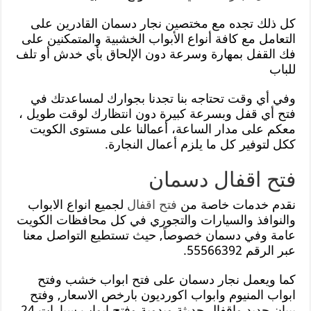
كل ذلك تجده مع مختصين نجار دسمان القادرين على
التعامل مع كافة أنواع الأبواب الخشبية والمتمكنين على
فك القفل بمهارة وسرعة دون الإلحاق بأي خدش أو تلف
للباب
وفي أي وقت تحتاجه بنا تجدنا بجوارك لمساعدتك في
فتح أي قفل وبسرعة كبيرة دون انتظارك لوقت طويل ،
معكم على مدار الساعة، أعمالنا على مستوى الكويت
ككل لتوفير كل ما يلزم أعمال النجارة.
فتح اقفال دسمان
نقدم خدمات خاصة من
فتح اقفال
لجميع انواع الابواب
والنوافذ والسيارات والتجوري في كل محافظات الكويت
عامة وفي دسمان خصوصاً, حيث تستطيع التواصل معنا
عبر الرقم 55566392.
كما ويعمل نجار دسمان على فتح ابواب خشب وفتح
ابواب المنيوم وابواب اكورديون بارخص الاسعار, وفتح
بيبان حديد واقفال حديثة ويدوية وفتح ابواب سيارات 24