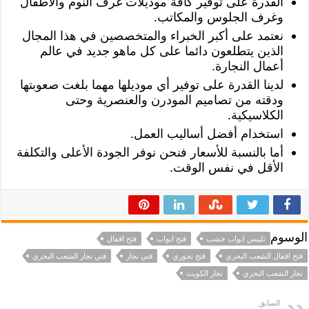
القدرة على توفير كافة موديلات غرف النوم والأطفال
وغرف الجلوس والمكاتب.
نعتمد على أكبر الخبراء والمتخصصين في هذا المجال
الذين يتطلعون دائما على كل ماهو جديد في عالم
أعمال النجارة.
لدينا القدرة على توفير أي موديلها مهما بلغت صعوبتها
ودقته من تصاميم المودرن والعنصرية وحتى
الكلاسيكية.
استخدام أفضل أساليب العمل.
أما بالنسبة للأسعار فنحن نوفر الجودة الأعلى والتكلفة
الأقل في نفس الوقت.
الوسوم
تلبيس ابواب خشب
فتح ابواب
فتح اقفال
فتح اقفال الشعب البحري
فتح تجوري
فني نجار
فني نجار الشعب البحري
نجار الشعب البحري
نجار الكويت
السابق