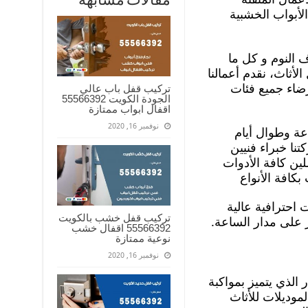
مقالات مشابهة
لأبواب الخشبية
 النوم و كل ما
أثاث، نقدم أعمالنا
ضاء جميع فئات
تركيب قفل باب عالي
الجودة الكويت 55566392
اقفال ابواب ممتازة
نوفمبر 16, 2020
توفرة على مدار ال ٢٤ ساعة وطوال أيام
نا خبراء فنيين
ين كافة الأدوات
كافة الأنواع
احترافية عالية
تركيب قفل خشب بالكويت
ر على مدار الساعة.
55566392 اقفال خشب
نوعية ممتازة
نوفمبر 16, 2020
ر الذي يتميز بمواكبة
موديلات للأثاث