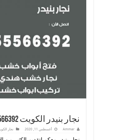
نجار بنيدر الكويت 55566392 رقم نجار بنيدر فك وتركيب
Ammar
أغسطس 11, 2020
نجار الكو
نجار بنيدر معكم لتقديم الكثير من ال