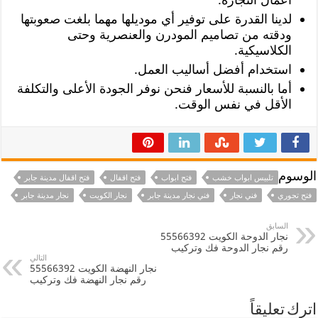
لدينا القدرة على توفير أي موديلها مهما بلغت صعوبتها
ودقته من تصاميم المودرن والعنصرية وحتى
الكلاسيكية.
استخدام أفضل أساليب العمل.
أما بالنسبة للأسعار فنحن نوفر الجودة الأعلى والتكلفة
الأقل في نفس الوقت.
الوسوم
تلبيس ابواب خشب
فتح ابواب
فتح اقفال
فتح اقفال مدينة جابر
فتح تجوري
فني نجار
فني نجار مدينة جابر
نجار الكويت
نجار مدينة جابر
السابق
نجار الدوحة الكويت 55566392
رقم نجار الدوحة فك وتركيب
التالي
نجار النهضة الكويت 55566392
رقم نجار النهضة فك وتركيب
اترك تعليقاً