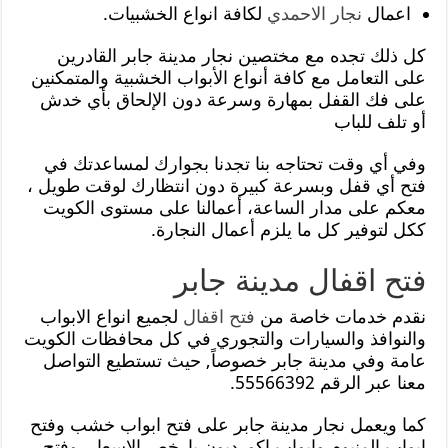
اعمال
نجار الاحمدي
لكافة انواع الخشبيات.
كل ذلك تجده مع مختصين نجار مدينة جابر القادرين
على التعامل مع كافة أنواع الأبواب الخشبية والمتمكنين
على فك القفل بمهارة وسرعة دون الإلحاق بأي خدش
أو تلف للباب
وفي أي وقت تحتاجه بنا تجدنا بجوارك لمساعدتك في
فتح أي قفل وبسرعة كبيرة دون انتظارك لوقت طويل ،
معكم على مدار الساعة، أعمالنا على مستوى الكويت
ككل لتوفير كل ما يلزم أعمال النجارة.
فتح اقفال مدينة جابر
نقدم خدمات خاصة من
فتح اقفال
لجميع انواع الابواب
والنوافذ والسيارات والتجوري في كل محافظات الكويت
عامة وفي مدينة جابر خصوصاً, حيث تستطيع التواصل
معنا عبر الرقم 55566392.
كما ويعمل نجار مدينة جابر على فتح ابواب خشب وفتح
ابواب المنيوم وابواب اكورديون بارخص الاسعار, وفتح