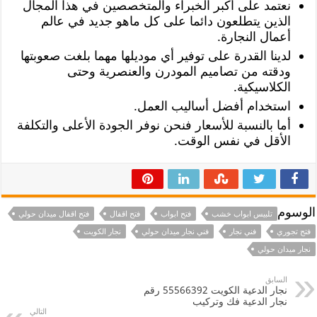
نعتمد على أكبر الخبراء والمتخصصين في هذا المجال
الذين يتطلعون دائما على كل ماهو جديد في عالم
أعمال النجارة.
لدينا القدرة على توفير أي موديلها مهما بلغت صعوبتها
ودقته من تصاميم المودرن والعنصرية وحتى
الكلاسيكية.
استخدام أفضل أساليب العمل.
أما بالنسبة للأسعار فنحن نوفر الجودة الأعلى والتكلفة
الأقل في نفس الوقت.
الوسوم
تلبيس ابواب خشب
فتح ابواب
فتح اقفال
فتح اقفال ميدان حولي
فتح تجوري
فني نجار
فني نجار ميدان حولي
نجار الكويت
نجار ميدان حولي
السابق
نجار الدعية الكويت 55566392 رقم
نجار الدعية فك وتركيب
التالي