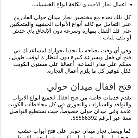
اعمال
نجار الاحمدي
لكافة انواع الخشبيات.
كل ذلك تجده مع مختصين نجار ميدان حولي القادرين
على التعامل مع كافة أنواع الأبواب الخشبية والمتمكنين
على فك القفل بمهارة وسرعة دون الإلحاق بأي خدش
أو تلف للباب
وفي أي وقت تحتاجه بنا تجدنا بجوارك لمساعدتك في
فتح أي قفل وبسرعة كبيرة دون انتظارك لوقت طويل ،
معكم على مدار الساعة، أعمالنا على مستوى الكويت
ككل لتوفير كل ما يلزم أعمال النجارة.
فتح اقفال ميدان حولي
نقدم خدمات خاصة من
فتح اقفال
لجميع انواع الابواب
والنوافذ والسيارات والتجوري في كل محافظات الكويت
عامة وفي ميدان حولي خصوصاً, حيث تستطيع التواصل
معنا عبر الرقم 55566392.
كما ويعمل نجار ميدان حولي على فتح ابواب خشب
وفتح ابواب المنيوم وابواب اكورديون بارخص الاسعار,