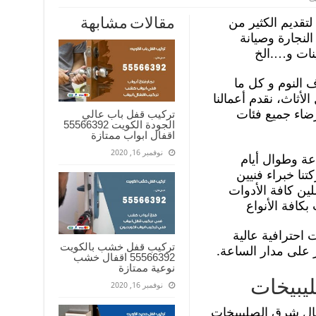
تقديم الكثير من
مقالات مشابهة
النجارة وصيانة
ينات و….الخ
 النوم و كل ما
أثاث، نقدم أعمالنا
ضاء جميع فئات
تركيب قفل باب عالي
الجودة الكويت 55566392
اقفال ابواب ممتازة
نوفمبر 16, 2020
توفرة على مدار ال ٢٤ ساعة وطوال أيام
نا خبراء فنيين
ين كافة الأدوات
كافة الأنواع
احترافية عالية
تركيب قفل خشب بالكويت
ر على مدار الساعة.
55566392 اقفال خشب
نوعية ممتازة
يبيخات
نوفمبر 16, 2020
شمال شرق الصليبيخات