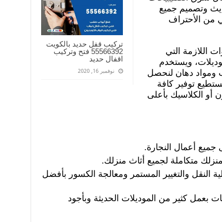
حديث وتصميم جميع
ي من الأحتراف
تركيب قفل حديد بالكويت
 اللازمة التي
55566392 فتح وتركيب
اقفال حديد
ديلات، ويستخدم
ب ومواد دهان لنحصل
نوفمبر 16, 2020
تستطيع توفير كافة
ن أو الكلاسيك بأعلى
جميع أعمال النجارة.
نزلك متكاملة لجميع أثاث منزلك.
ة النقل والتغيير المستمر ومعالجة الكسور بأفضل
 بعمل كثير من الموديلات الحديثة وبأجود